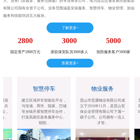
大、业务门类最多、服务范围最广的专业保安公司，现为昆山交通发展控股集团
有限公司国有全资子公司。业务范围涵盖安保服务、智慧停车、物业管理、加油
服务和技能培训五大板块。
了解更多>
2800
3000
5000
固定资产2800万元
派驻保安队员3000多人
技防服务客户5000家
查看更多+
智慧停车
物业服务
司现
建立区域停车智能化平台，
昆山市昆通物业有限公司成
昆
，共
与张浦、周市、陆家、巴城
立于2016年11月，是昆山安
阳
位，
等乡镇开展智慧停车合作，
保企业管理有限公司下属一
1
位、
打造高新区政务服务中心、
级子公司。公司拥有一流人
朝阳...
才管...