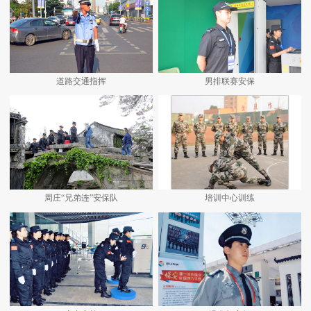
道路交通指挥
男排联赛安保
周庄“兄弟连”安保队
培训中心训练