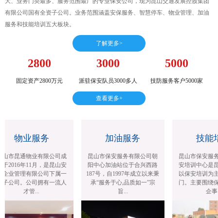
大、业务门类最多、服务范围最广的专业保安公司，现为昆山交通发展控股集团
有限公司国有全资子公司。业务范围涵盖安保服务、智慧停车、物业管理、加油
服务和技能培训五大板块。
了解更多>
2800
3000
5000
固定资产2800万元
派驻保安队员3000多人
技防服务客户5000家
查看更多+
物业服务
加油服务
技能
山市昆通物业有限公司成
昆山市保安服务有限公司朝
昆山市保安服务
于2016年11月，是昆山安
阳中心加油站位于合兴西路
安培训中心是昆
企业管理有限公司下属一
187号，自1997年成立以来秉
以保安培训为主
子公司。公司拥有一流人
承“服务于心,品质如一”宗
门。主要围绕保
才管...
旨...
企事...