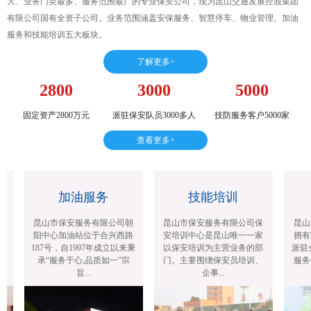
大、业务门类最多、服务范围最广的专业保安公司，现为昆山交通发展控股集团
有限公司国有全资子公司。业务范围涵盖安保服务、智慧停车、物业管理、加油
服务和技能培训五大板块。
了解更多>
2800
3000
5000
固定资产2800万元
派驻保安队员3000多人
技防服务客户5000家
查看更多+
加油服务
技能培训
昆山市保安服务有限公司朝
昆山市保安服务有限公司保
昆山
阳中心加油站位于合兴西路
安培训中心是昆山唯一一家
拥有2
187号，自1997年成立以来秉
以保安培训为主营业务的部
派驻全
承“服务于心,品质如一”宗
门。主要围绕保安员培训、
服务
旨...
企事...