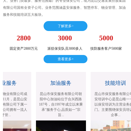
大、业务门类最多、服务范围最广的专业保安公司，现为昆山交通发展控股集团
有限公司国有全资子公司。业务范围涵盖安保服务、智慧停车、物业管理、加油
服务和技能培训五大板块。
了解更多>
2800
3000
5000
固定资产2800万元
派驻保安队员3000多人
技防服务客户5000家
查看更多+
业服务
加油服务
技能培训
物业有限公司成
昆山市保安服务有限公司朝
昆山市保安服务有限公司
年11月，是昆山安
阳中心加油站位于合兴西路
安培训中心是昆山唯一一
有限公司下属一
187号，自1997年成立以来秉
以保安培训为主营业务的
公司拥有一流人
承“服务于心,品质如一”宗
门。主要围绕保安员培训
才管...
旨...
企事...