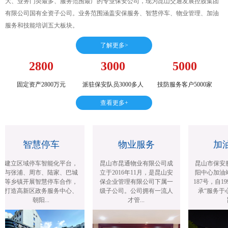
大、业务门类最多、服务范围最广的专业保安公司，现为昆山交通发展控股集团
有限公司国有全资子公司。业务范围涵盖安保服务、智慧停车、物业管理、加油
服务和技能培训五大板块。
了解更多>
2800
3000
5000
固定资产2800万元
派驻保安队员3000多人
技防服务客户5000家
查看更多+
智慧停车
物业服务
加油
建立区域停车智能化平台，
昆山市昆通物业有限公司成
昆山市保安服
与张浦、周市、陆家、巴城
立于2016年11月，是昆山安
阳中心加油站
等乡镇开展智慧停车合作，
保企业管理有限公司下属一
187号，自19
打造高新区政务服务中心、
级子公司。公司拥有一流人
承“服务于心
朝阳...
才管...
旨.