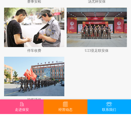
赛事安检
汤尤杯安保
停车收费
U23亚足联安保
拉练活动
走进保安
经营动态
联系我们
查看更多+
地址：昆山城北路707号 邮编：215300