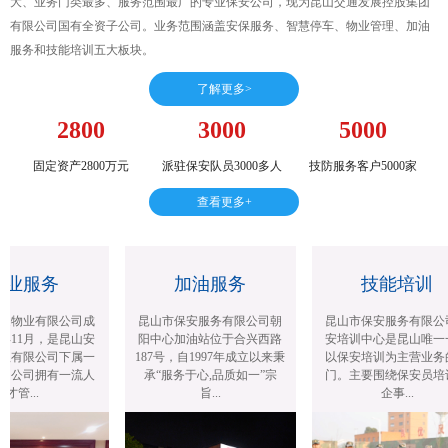
大、业务门类最多、服务范围最广的专业保安公司，现为昆山交通发展控股集团
有限公司国有全资子公司。业务范围涵盖安保服务、智慧停车、物业管理、加油
服务和技能培训五大板块。
了解更多>
2800
3000
5000
固定资产2800万元
派驻保安队员3000多人
技防服务客户5000家
查看更多+
业服务
加油服务
技能培训
通物业有限公司成
昆山市保安服务有限公司朝
昆山市保安服务有限公
年11月，是昆山安
阳中心加油站位于合兴西路
安培训中心是昆山唯一
理有限公司下属一
187号，自1997年成立以来秉
以保安培训为主营业务
。公司拥有一流人
承“服务于心,品质如一”宗
门。主要围绕保安员培
才管...
旨...
企事...