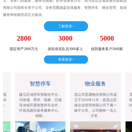
大、业务门类最多、服务范围最广的专业保安公司，现为昆山交通发展控股集团
有限公司国有全资子公司。业务范围涵盖安保服务、智慧停车、物业管理、加油
服务和技能培训五大板块。
了解更多>
2800
3000
5000
固定资产2800万元
派驻保安队员3000多人
技防服务客户5000家
查看更多+
智慧停车
物业服务
司现
建立区域停车智能化平台，
昆山市昆通物业有限公司成
昆
，共
与张浦、周市、陆家、巴城
立于2016年11月，是昆山安
阳
位，
等乡镇开展智慧停车合作，
保企业管理有限公司下属一
18
位、
打造高新区政务服务中心、
级子公司。公司拥有一流人
承
朝阳...
才管...