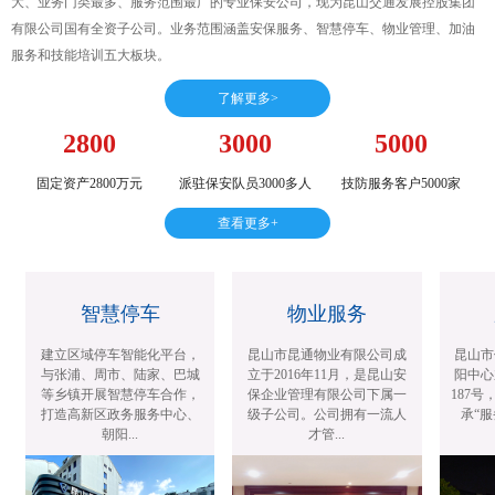
大、业务门类最多、服务范围最广的专业保安公司，现为昆山交通发展控股集团
有限公司国有全资子公司。业务范围涵盖安保服务、智慧停车、物业管理、加油
服务和技能培训五大板块。
了解更多>
2800
3000
5000
固定资产2800万元
派驻保安队员3000多人
技防服务客户5000家
查看更多+
智慧停车
物业服务
建立区域停车智能化平台，
昆山市昆通物业有限公司成
昆山市
与张浦、周市、陆家、巴城
立于2016年11月，是昆山安
阳中心
等乡镇开展智慧停车合作，
保企业管理有限公司下属一
187号，
打造高新区政务服务中心、
级子公司。公司拥有一流人
承“服
朝阳...
才管...