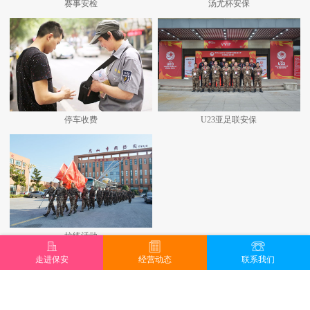
赛事安检
汤尤杯安保
停车收费
U23亚足联安保
拉练活动
走进保安
经营动态
联系我们
查看更多+
地址：昆山城北路707号 邮编：215300