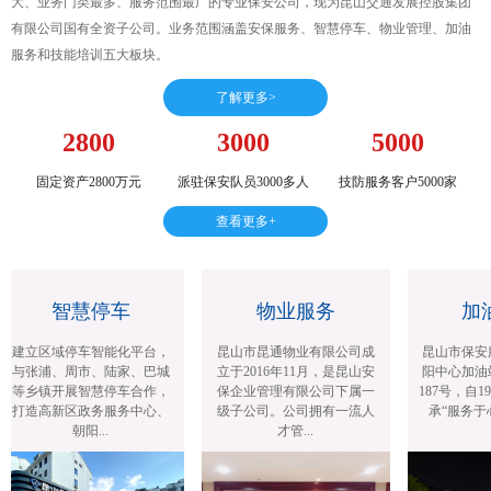
大、业务门类最多、服务范围最广的专业保安公司，现为昆山交通发展控股集团
有限公司国有全资子公司。业务范围涵盖安保服务、智慧停车、物业管理、加油
服务和技能培训五大板块。
了解更多>
2800
3000
5000
固定资产2800万元
派驻保安队员3000多人
技防服务客户5000家
查看更多+
智慧停车
物业服务
加油
建立区域停车智能化平台，
昆山市昆通物业有限公司成
昆山市保安服
与张浦、周市、陆家、巴城
立于2016年11月，是昆山安
阳中心加油站
等乡镇开展智慧停车合作，
保企业管理有限公司下属一
187号，自19
打造高新区政务服务中心、
级子公司。公司拥有一流人
承“服务于心
朝阳...
才管...
旨.