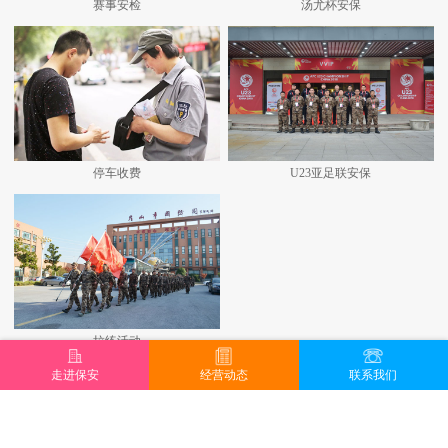
赛事安检
汤尤杯安保
停车收费
U23亚足联安保
拉练活动
走进保安
经营动态
联系我们
查看更多+
地址：昆山城北路707号 邮编：215300