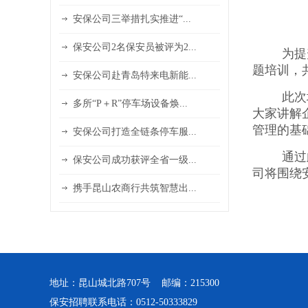
安保公司三举措扎实推进“...
保安公司2名保安员被评为2...
为提
题培训，
安保公司赴青岛特来电新能...
此次
多所“P＋R”停车场设备焕...
大家讲解
管理的基
安保公司打造全链条停车服...
通过
保安公司成功获评全省一级...
司将围绕
携手昆山农商行共筑智慧出...
地址：昆山城北路707号 邮编：215300
保安招聘联系电话：0512-50333829