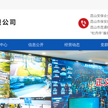
昆山安保企
昆山市保
昆山市昆
"牡丹停"
中心
信息公开
经营动态
党