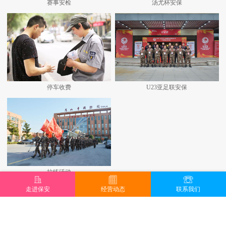
赛事安检
汤尤杯安保
停车收费
U23亚足联安保
拉练活动
走进保安
经营动态
联系我们
查看更多+
地址：昆山城北路707号 邮编：215300