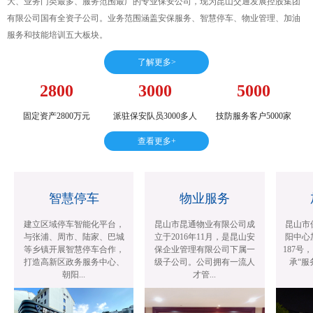
大、业务门类最多、服务范围最广的专业保安公司，现为昆山交通发展控股集团
有限公司国有全资子公司。业务范围涵盖安保服务、智慧停车、物业管理、加油
服务和技能培训五大板块。
了解更多>
2800
3000
5000
固定资产2800万元
派驻保安队员3000多人
技防服务客户5000家
查看更多+
智慧停车
物业服务
建立区域停车智能化平台，
昆山市昆通物业有限公司成
昆山市保
与张浦、周市、陆家、巴城
立于2016年11月，是昆山安
阳中心加
等乡镇开展智慧停车合作，
保企业管理有限公司下属一
187号，
打造高新区政务服务中心、
级子公司。公司拥有一流人
承“服务
朝阳...
才管...