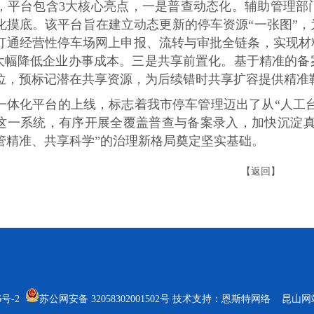
台包含3大核心亮点，一是普查动态化。辅助管理部门
化摸底。该平台旨在建立动态更新的停车资源“一张图”
打通经营性停车场网上申报、流转与审批全链条，实现材
，大幅降低企业办事成本。三是共享前置化。基于精准的
位，预标记潜在共享资源，为后续错时共享扩容提供精准
化平台的上线，标志着我市停车管理迈出了从“人工台账
这一系统，有序开展全覆盖普查与备案录入，加快沉淀真
管精准、共享科学”的治理新格局奠定坚实基础。
【
返回
】
6号-2
苏公网安备 32058302001502号
技术支持：
恩斯特网络
昆山网