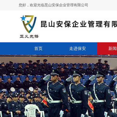
您好，欢迎光临昆山安保企业管理有限公司
首页
走进保安
新闻