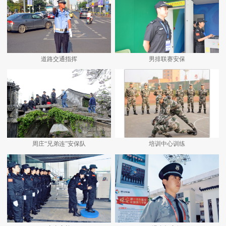
道路交通指挥
男排联赛安保
周庄“兄弟连”安保队
培训中心训练