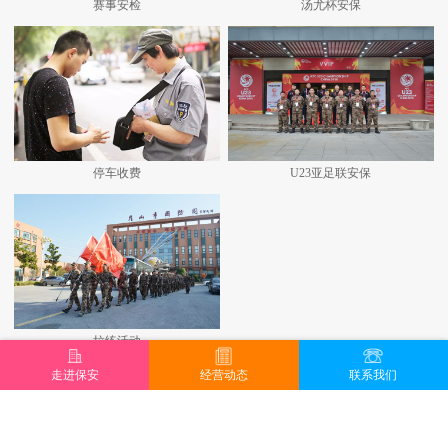
赛事安检
汤尤杯安保
停车收费
U23亚足联安保
拉练活动
走进保安
经营动态
联系我们
查看更多+
地址：昆山城北路707号 邮编：215300