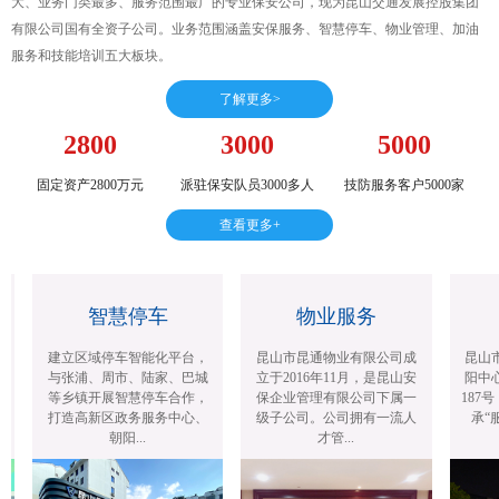
大、业务门类最多、服务范围最广的专业保安公司，现为昆山交通发展控股集团
有限公司国有全资子公司。业务范围涵盖安保服务、智慧停车、物业管理、加油
服务和技能培训五大板块。
了解更多>
2800
3000
5000
固定资产2800万元
派驻保安队员3000多人
技防服务客户5000家
查看更多+
智慧停车
物业服务
建立区域停车智能化平台，
昆山市昆通物业有限公司成
昆山市
与张浦、周市、陆家、巴城
立于2016年11月，是昆山安
阳中心
等乡镇开展智慧停车合作，
保企业管理有限公司下属一
187号
打造高新区政务服务中心、
级子公司。公司拥有一流人
承“服
朝阳...
才管...