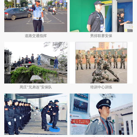
道路交通指挥
男排联赛安保
周庄“兄弟连”安保队
培训中心训练