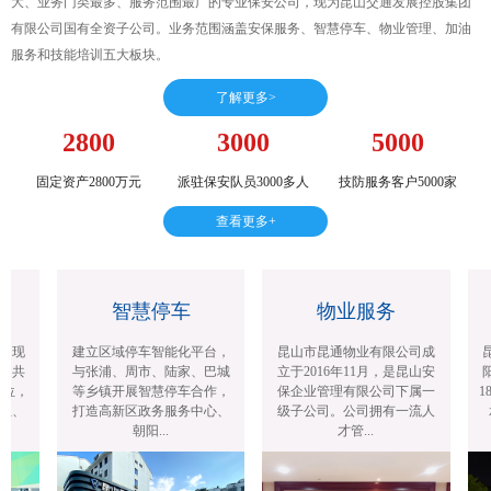
大、业务门类最多、服务范围最广的专业保安公司，现为昆山交通发展控股集团
有限公司国有全资子公司。业务范围涵盖安保服务、智慧停车、物业管理、加油
服务和技能培训五大板块。
了解更多>
2800
3000
5000
固定资产2800万元
派驻保安队员3000多人
技防服务客户5000家
查看更多+
智慧停车
物业服务
司现
建立区域停车智能化平台，
昆山市昆通物业有限公司成
昆
，共
与张浦、周市、陆家、巴城
立于2016年11月，是昆山安
阳
位，
等乡镇开展智慧停车合作，
保企业管理有限公司下属一
18
位、
打造高新区政务服务中心、
级子公司。公司拥有一流人
承
朝阳...
才管...