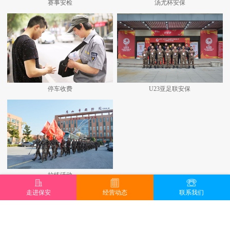
赛事安检
汤尤杯安保
停车收费
U23亚足联安保
拉练活动
走进保安
经营动态
联系我们
查看更多+
地址：昆山城北路707号 邮编：215300