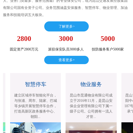
大、业务门类最多、服务范围最广的专业保安公司，现为昆山交通发展控股集团
有限公司国有全资子公司。业务范围涵盖安保服务、智慧停车、物业管理、加油
服务和技能培训五大板块。
了解更多>
2800
3000
5000
固定资产2800万元
派驻保安队员3000多人
技防服务客户5000家
查看更多+
智慧停车
物业服务
建立区域停车智能化平台，
昆山市昆通物业有限公司成
昆山
与张浦、周市、陆家、巴城
立于2016年11月，是昆山安
阳中
等乡镇开展智慧停车合作，
保企业管理有限公司下属一
187号
打造高新区政务服务中心、
级子公司。公司拥有一流人
承“
朝阳...
才管...