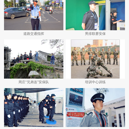
道路交通指挥
男排联赛安保
周庄“兄弟连”安保队
培训中心训练