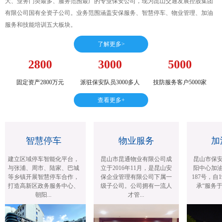
大、业务门类最多、服务范围最广的专业保安公司，现为昆山交通发展控股集团
有限公司国有全资子公司。业务范围涵盖安保服务、智慧停车、物业管理、加油
服务和技能培训五大板块。
了解更多>
2800
3000
5000
固定资产2800万元
派驻保安队员3000多人
技防服务客户5000家
查看更多+
智慧停车
物业服务
加
建立区域停车智能化平台，
昆山市昆通物业有限公司成
昆山市保安
与张浦、周市、陆家、巴城
立于2016年11月，是昆山安
阳中心加油
等乡镇开展智慧停车合作，
保企业管理有限公司下属一
187号，自1
打造高新区政务服务中心、
级子公司。公司拥有一流人
承“服务于
朝阳...
才管...
旨