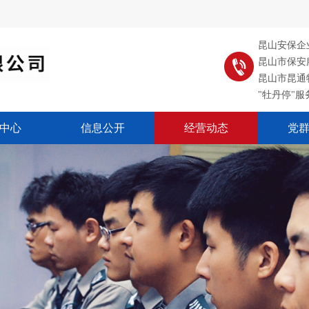
昆山安保企
昆山市保
昆山市昆
"牡丹停"
中心
信息公开
经营动态
党